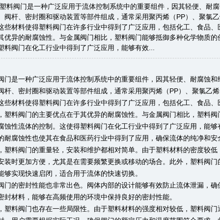
:塑料阀门是一种广泛应用于流体控制系统中的重要组件，因其轻便、耐
、阀杆、密封圈和驱动装置等部件组成，通常采用聚丙烯（PP）、聚氯乙烯
这些材料使得塑料阀门在许多行业中得到了广泛应用，包括化工、食品、
其优异的耐腐蚀性。与金属阀门相比，塑料阀门能够抵御多种化学物质的
塑料阀门在化工行业中得到了广泛应用，能够有效...
阀门是一种广泛应用于流体控制系统中的重要组件，因其轻便、耐腐蚀和
阀杆、密封圈和驱动装置等部件组成，通常采用聚丙烯（PP）、聚氯乙烯（
这些材料使得塑料阀门在许多行业中得到了广泛应用，包括化工、食品、
，塑料阀门的主要优点在于其优异的耐腐蚀性。与金属阀门相比，塑料阀
腐蚀性流体的控制。这使得塑料阀门在化工行业中得到了广泛应用，能够
的耐腐蚀性也使其在食品和医药行业中得到了应用，确保流体的纯净和安
，塑料阀门的重量轻，安装和维护都相对简单。由于塑料材料的密度较低
安装时更加方便，尤其是在需要频繁更换或移动的场合。此外，塑料阀门
能够实现快速启闭，适合用于流体的快速切换。
阀门的密封性能也非常出色。阀体内部的设计能够有效防止流体泄漏，确
密封材料，能够在高频使用的环境中保持良好的密封性能。
，塑料阀门也存在一些局限性。由于塑料材料的强度相对较低，塑料阀门