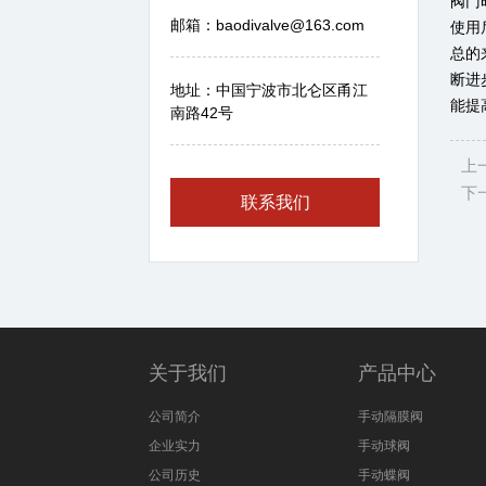
阀门
邮箱：baodivalve@163.com
使用
总的
断进
地址：中国宁波市北仑区甬江
能提
南路42号
上
下
联系我们
关于我们
产品中心
公司简介
手动隔膜阀
企业实力
手动球阀
公司历史
手动蝶阀