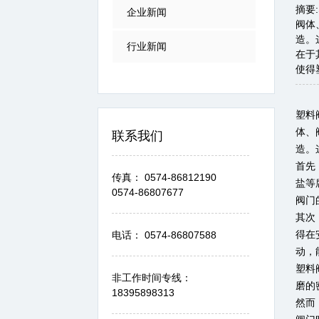
摘要
企业新闻
阀体
造。
行业新闻
在于
使得
塑料
体、
联系我们
造。
首先
传真： 0574-86812190
盐等
0574-86807677
阀门
其次
得在
电话： 0574-86807588
动，
塑料
非工作时间专线：
磨的
18395898313
然而